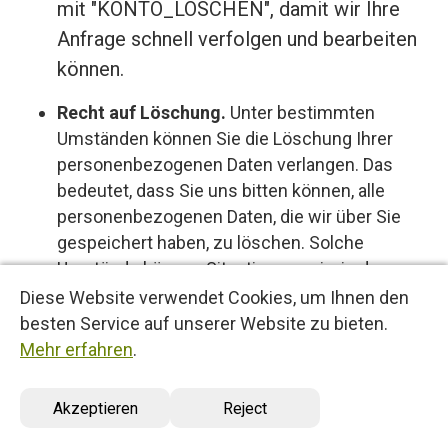
mit "KONTO_LÖSCHEN", damit wir Ihre
Anfrage schnell verfolgen und bearbeiten
können.
Recht auf Löschung.
Unter bestimmten
Umständen können Sie die Löschung Ihrer
personenbezogenen Daten verlangen. Das
bedeutet, dass Sie uns bitten können, alle
personenbezogenen Daten, die wir über Sie
gespeichert haben, zu löschen. Solche
Umstände können Situationen sein, in denen
die Daten für die Zwecke, für die sie erhoben
Diese Website verwendet Cookies, um Ihnen den
oder verarbeitet wurden, nicht mehr
besten Service auf unserer Website zu bieten.
erforderlich sind.
Mehr erfahren
.
Recht auf Bearbeitung Ihrer persönlichen
Akzeptieren
Reject
Daten.
Sie können Ihre persönlichen Daten
jederzeit bearbeiten, korrigieren, aktualisieren